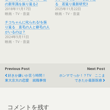
t
有
の新常識を振り返る2
る 若返り最新研究3
e
す
r
る
2018年11月17日
2025年11月22日
で
に
映画・TV・音楽
映画・TV・音楽
共
は
有
ク
(
リ
チコちゃんに叱られる!を振
新
ッ
し
ク
り返る 直毛の人と癖毛の人
い
し
ウ
て
がいるのは？
ィ
く
2024年5月11日
ン
だ
ド
さ
映画・TV・音楽
ウ
い
で
(
開
新
き
し
ま
い
す
ウ
)
ィ
ン
ド
Previous Post
Next Post
ウ
で
好きか嫌いか言う時間！
ホンマでっか！？TV ここま
開
き
東大京大の恋愛 就職事情
できたか最新医療
ま
す
)
コメントを残す