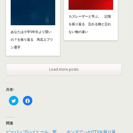
カズレーザーと学ぶ。 記憶
を振り返る 忘れる物と忘れ
あなたは小学5年生より賢い
ない物の違い
の？を振り返る 馬瓜エブリ
ン選手
Load more posts
共有:
ク
F
リ
a
ッ
c
ク
e
し
b
て
o
T
o
関連
w
k
i
で
ビーバップ!ハイヒール 髪
ホンマでっか!?TVを振り返
t
共