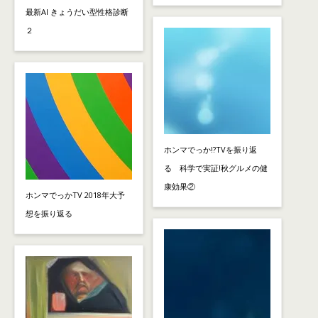
最新AI きょうだい型性格診断
２
ホンマでっか!?TVを振り返
る 科学で実証!秋グルメの健
康効果②
ホンマでっかTV 2018年大予
想を振り返る