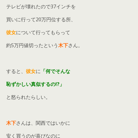
テレビが壊れたので37インチを
買いに行って20万円位する所、
彼女
について行ってもらって
約5万円値切ったという
木下
さん。
すると、
彼女
に
「何でそんな
恥ずかしい真似するの!?」
と怒られたらしい。
木下
さんは、関西ではいかに
安く買うのが喜びなのに