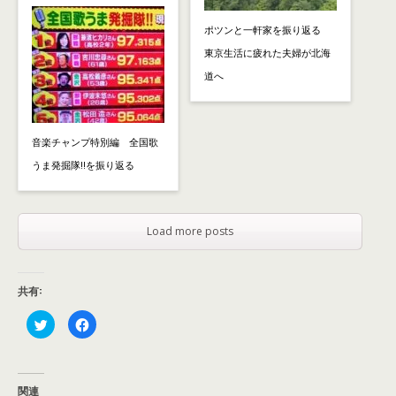
ポツンと一軒家を振り返る
東京生活に疲れた夫婦が北海
道へ
音楽チャンプ特別編 全国歌
うま発掘隊!!を振り返る
Load more posts
共有:
ク
F
リ
a
ッ
c
ク
e
し
b
て
o
T
o
関連
w
k