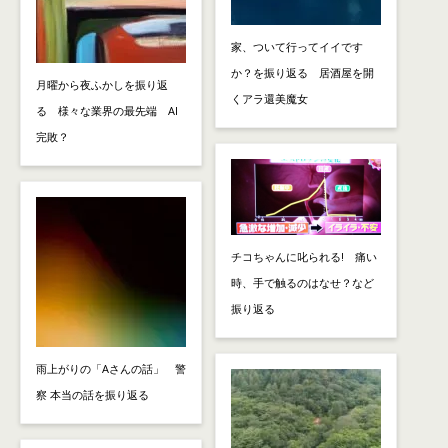
家、ついて行ってイイです
か？を振り返る 居酒屋を開
月曜から夜ふかしを振り返
くアラ還美魔女
る 様々な業界の最先端 AI
完敗？
チコちゃんに叱られる! 痛い
時、手で触るのはなせ？など
振り返る
雨上がりの「Aさんの話」 警
察 本当の話を振り返る