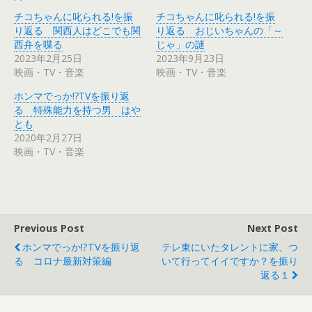
i
で
チコちゃんに叱られる!を振
チコちゃんに叱られる!を振
t
共
t
有
り返る 関西人はどこでも関
り返る おじいちゃんの「～
e
す
r
る
西弁を喋る
じゃ」の謎
で
に
2023年2月25日
2023年9月23日
共
は
有
ク
映画・TV・音楽
映画・TV・音楽
(
リ
新
ッ
し
ク
ホンマでっか!?TVを振り返
い
し
ウ
て
る 特殊能力を持つ男 はや
ィ
く
とも
ン
だ
ド
さ
2020年2月27日
ウ
い
で
(
映画・TV・音楽
開
新
き
し
ま
い
す
ウ
)
ィ
ン
ド
ウ
で
Previous Post
Next Post
開
き
ホンマでっか!?TVを振り返
テレ東にいたタレントに家、つ
ま
す
る コロナ最新対策編
いて行ってイイですか？を振り
)
返る１