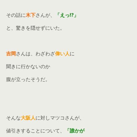
その話に
木下
さんが、
「えっ!?」
と、驚きを隠せずにいた。
吉岡
さんは、わざわざ
偉い人
に
聞きに行かないのか
腹が立ったそうだ。
そんな
大阪人
に対しマツコさんが、
値引きすることについて、
「誰かが