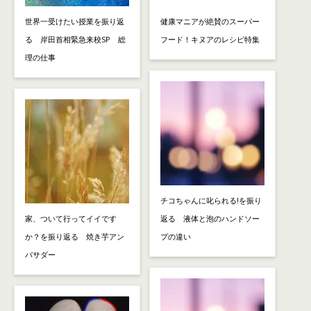
世界一受けたい授業を振り返
健康マニアが絶賛のスーパー
る 岸田首相緊急来校SP 総
フード！キヌアのレシピ特集
理の仕事
チコちゃんに叱られる!を振り
家、ついて行ってイイです
返る 液体と泡のハンドソー
か？を振り返る 焼き芋アン
プの違い
バサダー