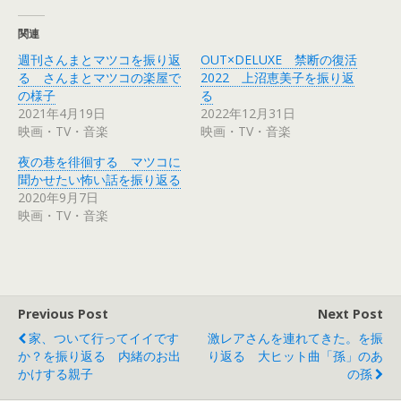
し
b
て
o
T
o
関連
w
k
i
で
週刊さんまとマツコを振り返
OUT×DELUXE 禁断の復活
t
共
t
有
る さんまとマツコの楽屋で
2022 上沼恵美子を振り返
e
す
r
る
の様子
る
で
に
2021年4月19日
2022年12月31日
共
は
有
ク
映画・TV・音楽
映画・TV・音楽
(
リ
新
ッ
し
ク
夜の巷を徘徊する マツコに
い
し
ウ
て
聞かせたい怖い話を振り返る
ィ
く
2020年9月7日
ン
だ
ド
さ
映画・TV・音楽
ウ
い
で
(
開
新
き
し
ま
い
す
ウ
)
ィ
ン
ド
Previous Post
Next Post
ウ
で
家、ついて行ってイイです
激レアさんを連れてきた。を振
開
き
か？を振り返る 内緒のお出
り返る 大ヒット曲「孫」のあ
ま
す
かけする親子
の孫
)