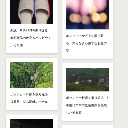
新説！所JAPANを振り返る
ホンマでっか!?TVを振り返
無印商品の改良＆ハッピーメ
る 知らなきゃ損するお金の
ルカリ便
話
ポツンと一軒家を振り返る
ポツンと一軒家を振り返る 3
福井県 ダム湖畔のホテル
年前に肉牛の繁殖農家を廃業
した池田家