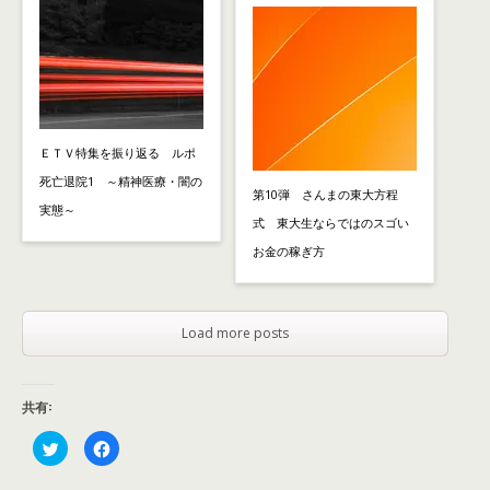
ＥＴＶ特集を振り返る ルポ
死亡退院1 ～精神医療・闇の
第10弾 さんまの東大方程
実態～
式 東大生ならではのスゴい
お金の稼ぎ方
Load more posts
共有:
ク
F
リ
a
ッ
c
ク
e