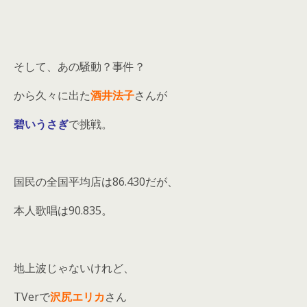
そして、あの騒動？事件？
から久々に出た
酒井法子
さんが
碧いうさぎ
で挑戦。
国民の全国平均店は86.430だが、
本人歌唱は90.835。
地上波じゃないけれど、
TVerで
沢尻エリカ
さん