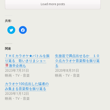
Load more posts
共有:
ク
F
リ
a
ッ
c
ク
e
し
b
て
o
T
o
関連
w
k
i
で
ＴＨＥカラオケ★バトルを振
生放送で満点出せるか １０
t
共
t
有
り返る 歌いきりまショ～
０点カラオケ音楽祭を振り返
e
す
r
る
激辛企画も
る
で
に
2023年7月31日
2020年8月31日
共
は
有
ク
映画・TV・音楽
映画・TV・音楽
(
リ
新
ッ
し
ク
カラオケ100点出した猛者の
い
し
ウ
て
み集まる音楽祭を振り返る
ィ
く
2020年1月12日
ン
だ
ド
さ
映画・TV・音楽
ウ
い
で
(
開
新
き
し