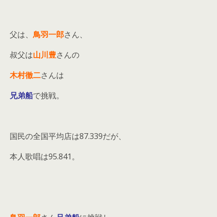
父は、
鳥羽一郎
さん、
叔父は
山川豊
さんの
木村徹二
さんは
兄弟船
で挑戦。
国民の全国平均店は87.339だが、
本人歌唱は95.841。