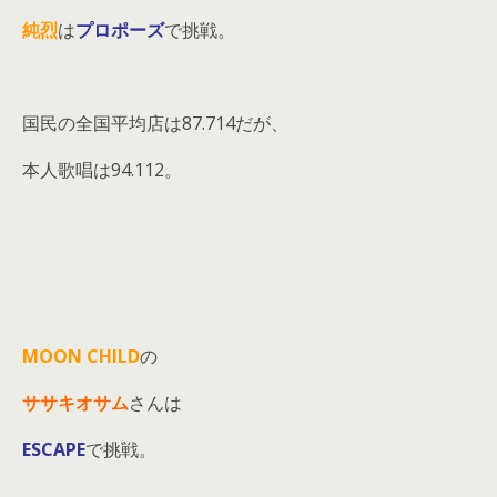
純烈
は
プロポーズ
で挑戦。
国民の全国平均店は87.714だが、
本人歌唱は94.112。
MOON CHILD
の
ササキオサム
さんは
ESCAPE
で挑戦。