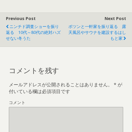
ま
い
す
ウ
)
ィ
ン
ド
Previous Post
Next Post
ウ
で
ニンチド調査ショーを振り
ポツンと一軒家を振り返る 露
開
き
返る 10代～80代の絶対ハズ
天風呂やサウナを建設するはし
ま
す
せない冬うた
もと家
)
コメントを残す
メールアドレスが公開されることはありません。
*
が
付いている欄は必須項目です
コメント