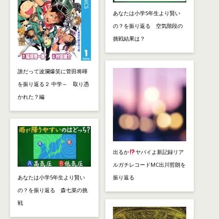
あなたは小学5年生より賢い
の？を振り返る 空気階段の
挑戦結果は？
誰だって波瀾爆笑に菅田将暉
を振り返る２ 中学～ 取り憑
かれた？編
出るか
ヤバイよ新記録リア
ルガチレコードMC出川哲朗を
あなたは小学5年生より賢い
振り返る
の？を振り返る 森七菜の挑
戦