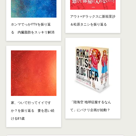
アウト×デラックスに新垣里沙
ホンマでっか!?TVを振り返
＆松原タニシを振り返る
る 内臓脂肪をスッキリ解消
「陸海空 地球征服するなん
家、ついて行ってイイです
て」にパクリ企画が始動？
か？を振り返る 妻を思い続
ける81歳