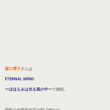
森口博子
さんは
ETERNAL WIND
〜ほほえみは光る風の中〜
で挑戦。
国民の全国平均店は85.249だが、