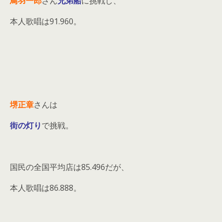
鳥羽一郎
さん
兄弟船
に挑戦し、
本人歌唱は91.960。
堺正章
さんは
街の灯り
で挑戦。
国民の全国平均店は85.496だが、
本人歌唱は86.888。