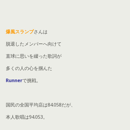
爆風スランプ
さんは
脱退したメンバーへ向けて
直球に思いを綴った歌詞が
多くの人の心を掴んた
Runner
で挑戦。
国民の全国平均店は84.058だが、
本人歌唱は94.053。