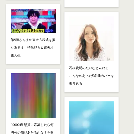
第5弾さんまの東大方程式を振
り返る４ 特殊能力＆超天才
東大生
石橋貴明のたいむとんねる
こんなのあった!?名曲カバーを
振り返る
10000通 懸賞に応募したら何
円分の商品あたるかな？を振