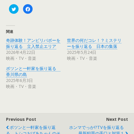
ク
F
リ
a
ッ
c
ク
e
し
b
て
o
T
o
関連
w
k
i
で
奇跡体験！アンビリバボーを
世界の何だコレ！？ミステリ
t
共
t
有
振り返る 立入禁止エリア
ーを振り返る 日本の集落
e
す
r
る
2026年4月22日
2025年5月24日
で
に
映画・TV・音楽
映画・TV・音楽
共
は
有
ク
(
リ
ポツンと一軒家を振り返る
新
ッ
し
ク
香川県の島
い
し
ウ
て
2025年6月3日
ィ
く
映画・TV・音楽
ン
だ
ド
さ
ウ
い
で
(
開
新
き
し
ま
い
す
ウ
)
ィ
Previous Post
Next Post
ン
ド
ウ
ポツンと一軒家を振り返
ホンマでっか!?TVを振り返る
で
る トシコおばあちゃんのそ
最新犯罪の手口と対策１
開