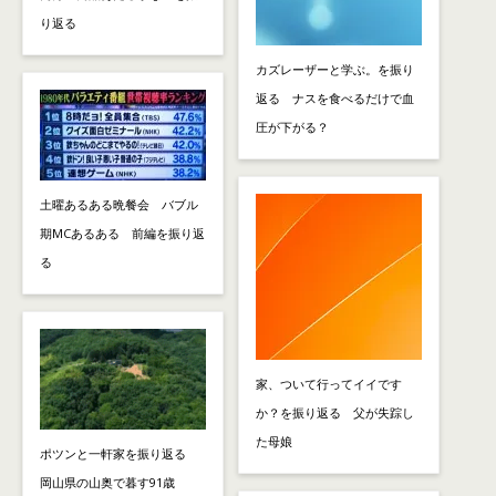
り返る
カズレーザーと学ぶ。を振り
返る ナスを食べるだけで血
圧が下がる？
土曜あるある晩餐会 バブル
期MCあるある 前編を振り返
る
家、ついて行ってイイです
か？を振り返る 父が失踪し
た母娘
ポツンと一軒家を振り返る
岡山県の山奥で暮す91歳