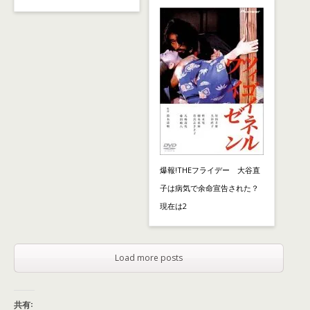
爆報!THEフライデー 大谷直
子は病気で余命宣告された？
現在は2
Load more posts
共有: