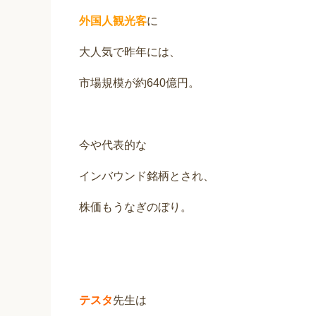
外国人観光客
に
大人気で昨年には、
市場規模が約640億円。
今や代表的な
インバウンド銘柄とされ、
株価もうなぎのぼり。
テスタ
先生は