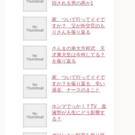
回される男の愚か1
家、ついて行ってイイで
すか？ 父が外交官のも
りさんを振り返る
さんまの東大方程式 天
才東大生は今何してる？
を振り返る
家、ついて行ってイイで
すか？を振り返る 辛い
過去、ナースのまこと
ホンマでっか！？TV 血
液型が人生にどう影響す
る？