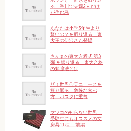
ポツンと一軒家を振り返
る 香川で夫婦2人だけ
が住む島
あなたは小学5年生より
賢いの？を振り返る 東
大王の伊沢さん登場
さんまの東大方程式 第3
弾 を振り返る 東大合格
の勉強法とは
ザ！世界仰天ニュースを
振り返る 危険な食べ
方 パスタに重曹
マツコの知らない世界
受験生にもオススメの文
房具11種！ 前編