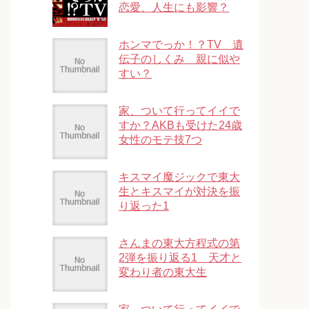
恋愛、人生にも影響？
ホンマでっか！？TV 遺
伝子のしくみ 親に似や
すい？
家、ついて行ってイイで
すか？AKBも受けた24歳
女性のモテ技7つ
キスマイ魔ジックで東大
生とキスマイが対決を振
り返った1
さんまの東大方程式の第
2弾を振り返る1 天才と
変わり者の東大生