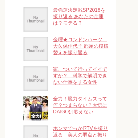
最強運決定戦SP2018を
振り返る あなたの金運
は？モテる？
金曜★ロンドンハーツ
大久保佳代子 部屋の模様
替えを振り返る
家、ついて行ってイイで
すか？ 科学で解明でき
ない仕事をする女性
全力！脱力タイムズって
何？つまらない？大悟に
DAIGOは歌えない
ホンマでっか!?TVを振り
返る 美人の弱点と振り