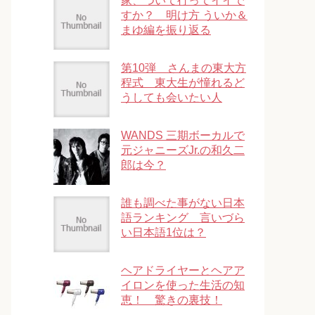
家、ついて行ってイイで
すか？ 明け方 ういか＆
まゆ編を振り返る
第10弾 さんまの東大方
程式 東大生が憧れるど
うしても会いたい人
WANDS 三期ボーカルで
元ジャニーズJr.の和久二
郎は今？
誰も調べた事がない日本
語ランキング 言いづら
い日本語1位は？
ヘアドライヤーとヘアア
イロンを使った生活の知
恵！ 驚きの裏技！