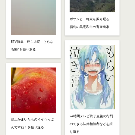
ポツンと一軒家を振り返る
福島の黒毛和牛の畜産農家
ETV特集 死亡退院 さらな
る闇4を振り返る
24時間テレビ終了直後の行列
池上かまいたちのイイうっぷ
のできる法律相談所などを振
んですね！を振り返る
り返る