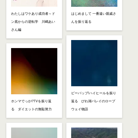
わたしはワケあり成功者～ド
はじめまして 一番遠い親戚さ
ン底からの逆転学 川嶋あい
んを振り返る
さん編
ビーバップ!ハイヒールを振り
ホンマでっか!?TVを振り返
返る びわ湖バレイのロープ
る ダイエットの無駄努力
ウェイ物語