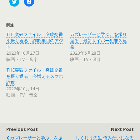
ク
F
リ
a
ッ
c
ク
e
し
b
て
o
T
o
関連
w
k
i
で
THE突破ファイル 突破交番
カズレーザーと学ぶ。を振り
t
共
t
有
を振り返る 詐欺集団のアジ
返る 最新サイバー犯罪３連
e
す
r
る
ト
発
で
に
2023年10月27日
2023年5月28日
共
は
有
ク
映画・TV・音楽
映画・TV・音楽
(
リ
新
ッ
し
ク
THE突破ファイル 突破交番
い
し
ウ
て
を振り返る 今増えるスマホ
ィ
く
詐欺
ン
だ
ド
さ
2022年10月14日
ウ
い
で
(
映画・TV・音楽
開
新
き
し
ま
い
す
ウ
)
ィ
ン
ド
ウ
で
Previous Post
Next Post
開
き
カズレーザーと学ぶ。を振
しくじり先生 俺みたいになる
ま