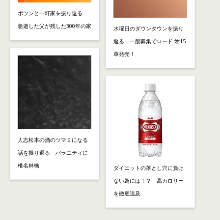
ポツンと一軒家を振り返る
急逝した父が残した300年の家
水曜日のダウンタウンを振り
返る 一般募集でロード 㐧15
章発売！
人志松本の酒のツマミになる
話を振り返る バラエティに
椎名林檎
ダイエットの落とし穴に負け
ない為には！？ 高カロリー
を徹底追及