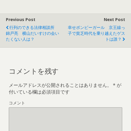
ま
い
す
ウ
)
ィ
ン
ド
Previous Post
Next Post
ウ
で
行列のできる法律相談所
幸せボンビーガール 京王線っ
開
き
錦戸亮 横山だいすけの会い
子で貧乏時代を乗り越えたゲス
ま
す
たくない人は？
トは誰？
)
コメントを残す
メールアドレスが公開されることはありません。
*
が
付いている欄は必須項目です
コメント