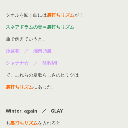
タオルを回す曲には
裏打ちリズム
が！
スネアドラムの音＝裏打ちリズム
曲で例えていうと、
睡蓮花 ／ 湘南乃風
シャナナ☆ ／ MINMI
で、これらの夏歌らしさのヒミツは
裏打ちリズム
にあった。
Winter, again ／ GLAY
も
裏打ちリズム
を入れると