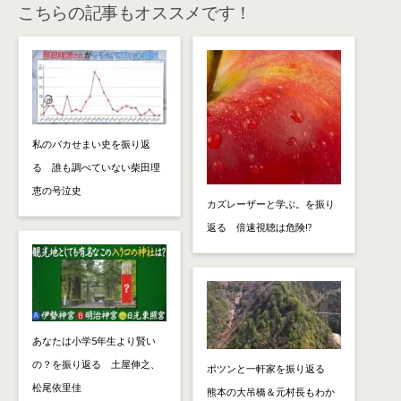
こちらの記事もオススメです！
私のバカせまい史を振り返
る 誰も調べていない柴田理
恵の号泣史
カズレーザーと学ぶ。を振り
返る 倍速視聴は危険!?
あなたは小学5年生より賢い
の？を振り返る 土屋伸之、
ポツンと一軒家を振り返る
松尾依里佳
熊本の大吊橋＆元村長もわか