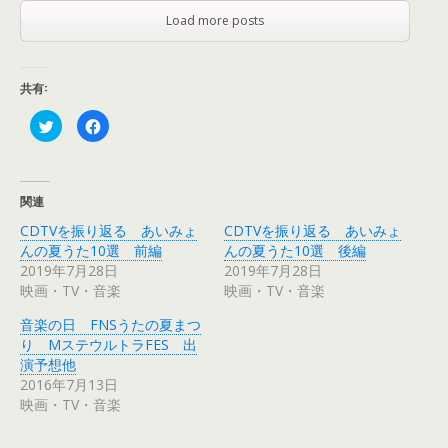
Load more posts
共有:
ク
F
リ
a
ッ
c
ク
e
し
b
て
o
T
o
関連
w
k
i
で
CDTVを振り返る あいみょ
CDTVを振り返る あいみょ
t
共
t
有
んの夏うた10選 前編
んの夏うた10選 後編
e
す
r
る
2019年7月28日
2019年7月28日
で
に
映画・TV・音楽
映画・TV・音楽
共
は
有
ク
(
リ
音楽の日 FNSうたの夏まつ
新
ッ
し
ク
り MステウルトラFES 出
い
し
ウ
て
演予想他
ィ
く
2016年7月13日
ン
だ
ド
さ
映画・TV・音楽
ウ
い
で
(
開
新
き
し