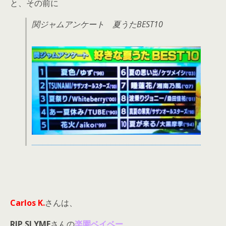
と、その前に
関ジャムアンケート 夏うたBEST10
Carlos K.
さんは、
RIP SLYME
さんの
楽園ベイベー