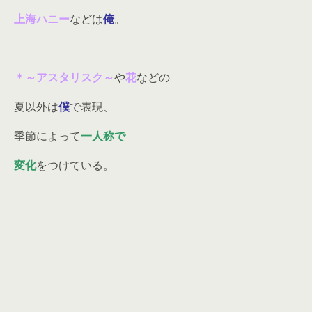
上海ハニー
などは
俺
。
＊～アスタリスク～
や
花
などの
夏以外は
僕
で表現、
季節によって
一人称で
変化
をつけている。