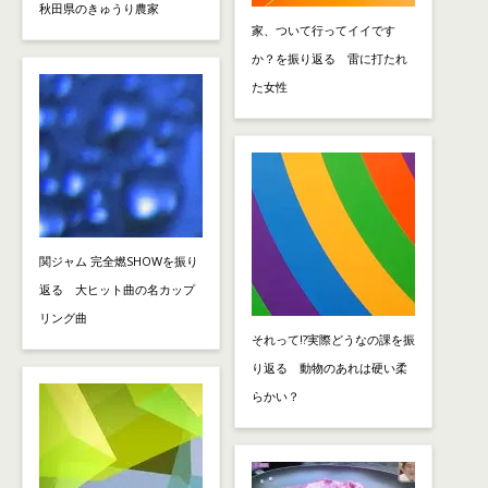
秋田県のきゅうり農家
家、ついて行ってイイです
か？を振り返る 雷に打たれ
た女性
関ジャム 完全燃SHOWを振り
返る 大ヒット曲の名カップ
リング曲
それって!?実際どうなの課を振
り返る 動物のあれは硬い柔
らかい？