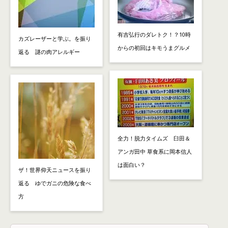
有吉弘行のダレトク！？10時
カズレーザーと学ぶ。を振り
からの初回はキモうまグルメ
返る 謎の肉アレルギー
全力！脱力タイムズ 臼田＆
アンガ田中 草食系に岡本信人
は面白い？
ザ！世界仰天ニュースを振り
返る ゆでガニの危険な食べ
方