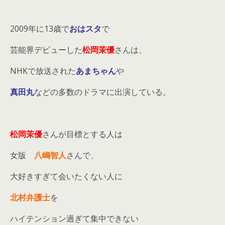
2009年に13歳で
おはスタ
で
芸能界デビューした
松岡茉優
さんは、
NHKで放送された
あまちゃん
や
真田丸
などの多数のドラマに出演している。
松岡茉優
さんが目標とする人は
女版
八嶋智人
さんで、
大好きすぎて会いたくない人に
北村弁護士
を
ハイテンション過ぎて集中できない