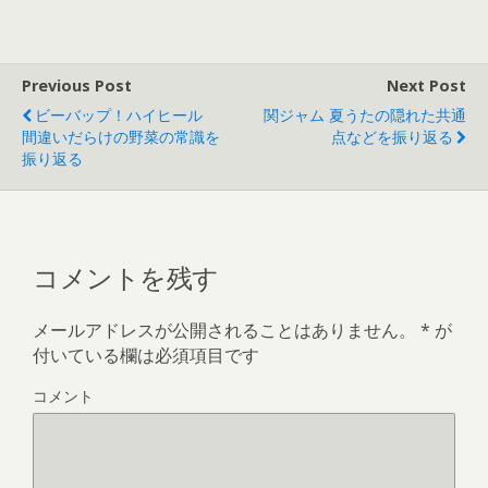
ま
い
す
ウ
)
ィ
ン
ド
ウ
で
Previous Post
Next Post
開
き
ビーバップ！ハイヒール
関ジャム 夏うたの隠れた共通
ま
す
間違いだらけの野菜の常識を
点などを振り返る
)
振り返る
コメントを残す
メールアドレスが公開されることはありません。
*
が
付いている欄は必須項目です
コメント