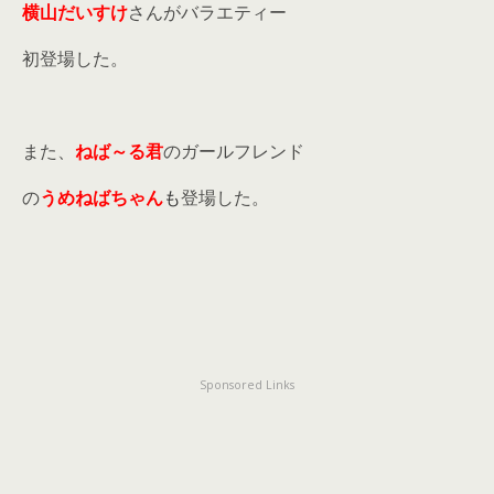
横山だいすけ
さんがバラエティー
初登場した。
また、
ねば～る君
のガールフレンド
の
うめねばちゃん
も
登場した。
Sponsored Links