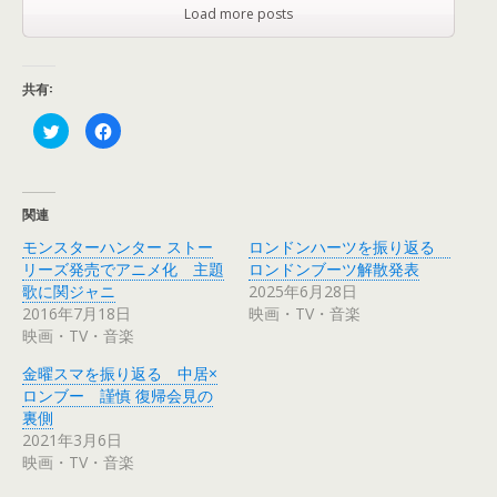
Load more posts
共有:
ク
F
リ
a
ッ
c
ク
e
し
b
て
o
T
o
関連
w
k
i
で
モンスターハンター ストー
ロンドンハーツを振り返る
t
共
t
有
リーズ発売でアニメ化 主題
ロンドンブーツ解散発表
e
す
r
る
歌に関ジャニ
2025年6月28日
で
に
2016年7月18日
映画・TV・音楽
共
は
有
ク
映画・TV・音楽
(
リ
新
ッ
し
ク
金曜スマを振り返る 中居×
い
し
ウ
て
ロンブー 謹慎 復帰会見の
ィ
く
裏側
ン
だ
ド
さ
2021年3月6日
ウ
い
で
(
映画・TV・音楽
開
新
き
し