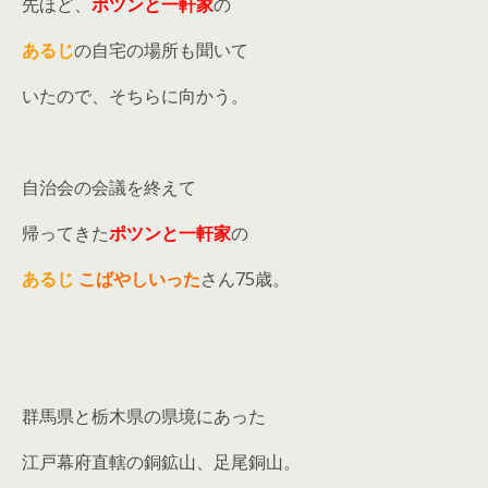
先ほど、
ポツンと一軒家
の
あるじ
の自宅の場所も聞いて
いたので、そちらに向かう。
自治会の会議を終えて
帰ってきた
ポツンと一軒家
の
あるじ
こばやしいった
さん75歳。
群馬県と栃木県の県境にあった
江戸幕府直轄の銅鉱山、足尾銅山。