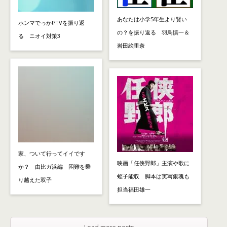
あなたは小学5年生より賢い
ホンマでっか!?TVを振り返
の？を振り返る 羽鳥慎一＆
る ニオイ対策3
岩田絵里奈
家、ついて行ってイイです
映画「任侠野郎」主演や歌に
か？ 由比ガ浜編 困難を乗
蛭子能収 脚本は実写銀魂も
り越えた双子
担当福田雄一