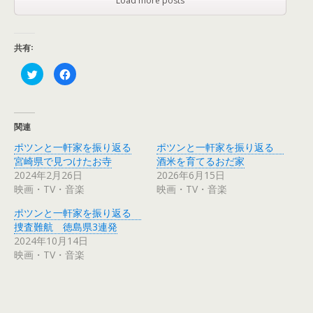
Load more posts
共有:
ク
F
リ
a
ッ
c
ク
e
し
b
て
o
T
o
関連
w
k
i
で
ポツンと一軒家を振り返る
ポツンと一軒家を振り返る
t
共
t
有
宮崎県で見つけたお寺
酒米を育てるおだ家
e
す
r
る
2024年2月26日
2026年6月15日
で
に
映画・TV・音楽
映画・TV・音楽
共
は
有
ク
(
リ
ポツンと一軒家を振り返る
新
ッ
し
ク
捜査難航 徳島県3連発
い
し
ウ
て
2024年10月14日
ィ
く
映画・TV・音楽
ン
だ
ド
さ
ウ
い
で
(
開
新
き
し
ま
い