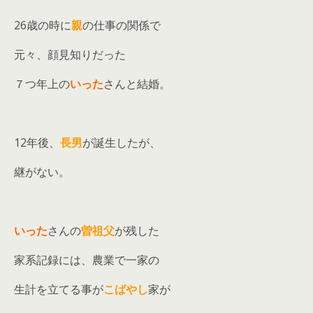
26歳の時に
親
の仕事の関係で
元々、顔見知りだった
７つ年上の
いった
さんと結婚。
12年後、
長男
が誕生したが、
継がない。
いった
さんの
曽祖父
が残した
家系記録には、農業で一家の
生計を立てる事が
こばやし
家が