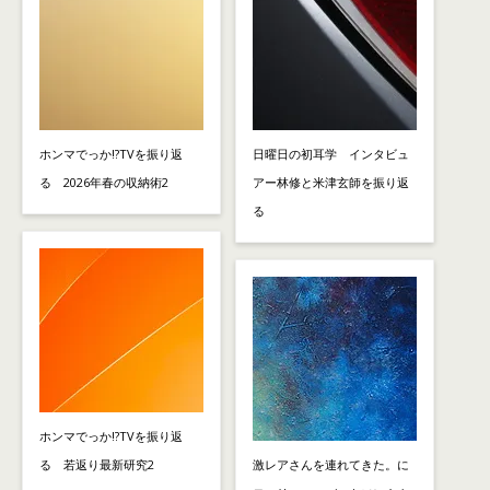
ホンマでっか!?TVを振り返
日曜日の初耳学 インタビュ
る 2026年春の収納術2
アー林修と米津玄師を振り返
る
ホンマでっか!?TVを振り返
る 若返り最新研究2
激レアさんを連れてきた。に