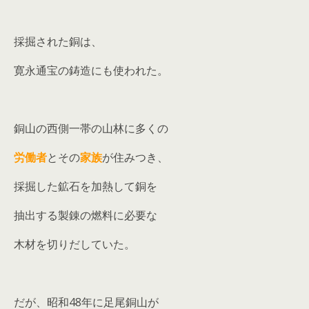
採掘された銅は、
寛永通宝の鋳造にも使われた。
銅山の西側一帯の山林に多くの
労働者
とその
家族
が住みつき、
採掘した鉱石を加熱して銅を
抽出する製錬の燃料に必要な
木材を切りだしていた。
だが、昭和48年に足尾銅山が