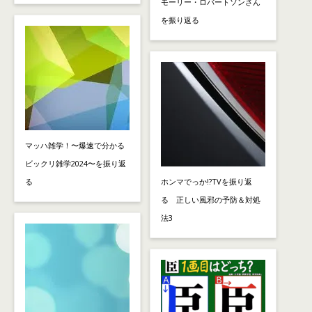
モーリー・ロバートソンさん
を振り返る
マッハ雑学！〜爆速で分かる
ビックリ雑学2024〜を振り返
る
ホンマでっか!?TVを振り返
る 正しい風邪の予防＆対処
法3