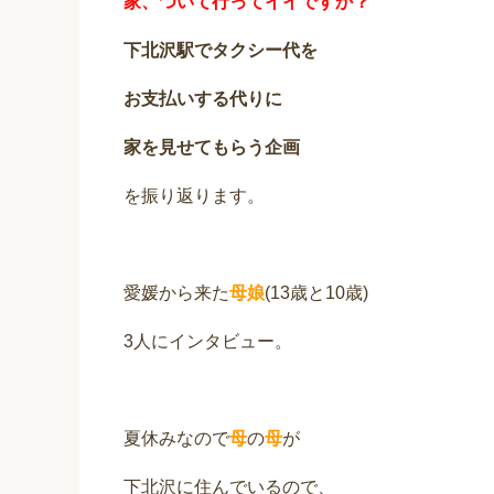
家、ついて行ってイイですか？
下北沢駅
で
タクシー代を
お支払いする
代りに
家を
見せてもらう企画
を振り返ります。
愛媛から来た
母娘
(13歳と10歳)
3人にインタビュー。
夏休みなので
母
の
母
が
下北沢に住んでいるので、