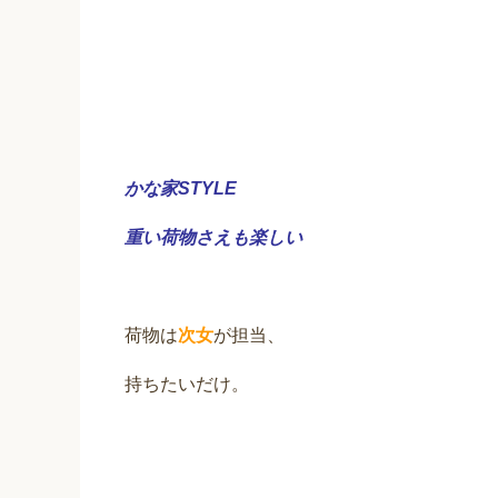
かな
家STYLE
重い荷物さえも楽しい
荷物は
次女
が担当、
持ちたいだけ。