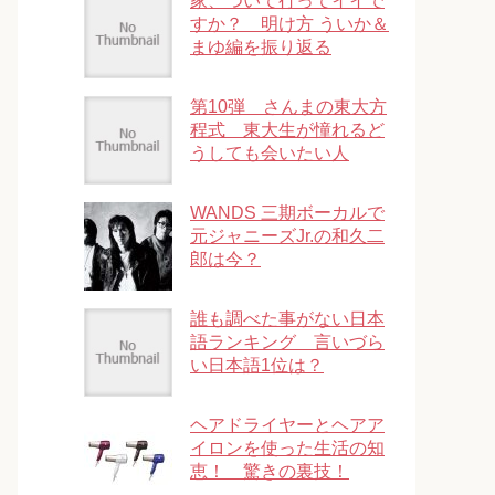
家、ついて行ってイイで
すか？ 明け方 ういか＆
まゆ編を振り返る
第10弾 さんまの東大方
程式 東大生が憧れるど
うしても会いたい人
WANDS 三期ボーカルで
元ジャニーズJr.の和久二
郎は今？
誰も調べた事がない日本
語ランキング 言いづら
い日本語1位は？
ヘアドライヤーとヘアア
イロンを使った生活の知
恵！ 驚きの裏技！