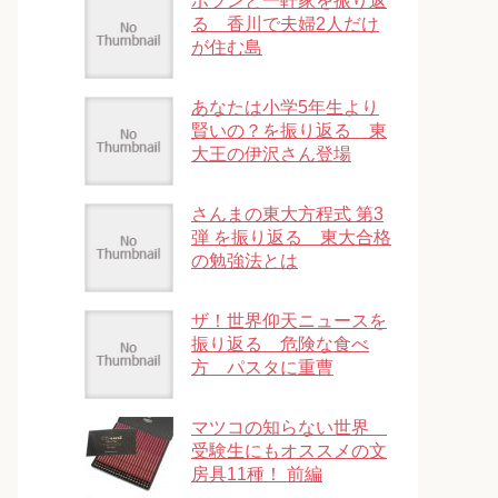
ポツンと一軒家を振り返
る 香川で夫婦2人だけ
が住む島
あなたは小学5年生より
賢いの？を振り返る 東
大王の伊沢さん登場
さんまの東大方程式 第3
弾 を振り返る 東大合格
の勉強法とは
ザ！世界仰天ニュースを
振り返る 危険な食べ
方 パスタに重曹
マツコの知らない世界
受験生にもオススメの文
房具11種！ 前編