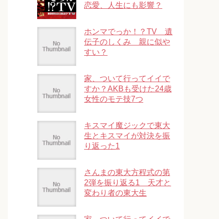
恋愛、人生にも影響？
ホンマでっか！？TV 遺
伝子のしくみ 親に似や
すい？
家、ついて行ってイイで
すか？AKBも受けた24歳
女性のモテ技7つ
キスマイ魔ジックで東大
生とキスマイが対決を振
り返った1
さんまの東大方程式の第
2弾を振り返る1 天才と
変わり者の東大生