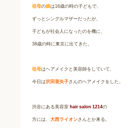
祖母
の
娘
は16歳の時の子どもで、
ずっとシングルマザーだったが、
子どもが社会人になったのを機に、
38歳の時に東京に出てきた。
祖母
はヘアメイクと美容師をしていて、
今日は
沢田亜矢子
さんのヘアメイクをした。
渋谷にある美容室
hair salon 1214
の
方には、
大西ライオン
さんとか来る。