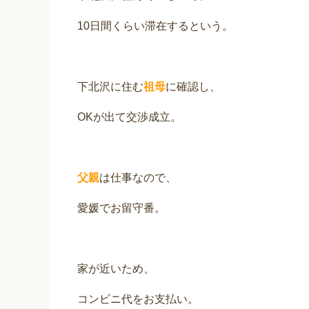
10日間くらい滞在するという。
下北沢に住む
祖母
に確認し、
OKが出て交渉成立。
父親
は仕事なので、
愛媛でお留守番。
家が近いため、
コンビニ代をお支払い。