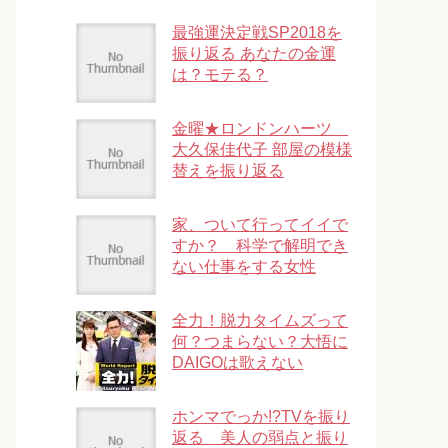
最強運決定戦SP2018を
振り返る あなたの金運
は？モテる？
金曜★ロンドンハーツ
大久保佳代子 部屋の模様
替えを振り返る
家、ついて行ってイイで
すか？ 科学で解明でき
ない仕事をする女性
全力！脱力タイムズって
何？つまらない？大悟に
DAIGOは歌えない
ホンマでっか!?TVを振り
返る 美人の弱点と振り