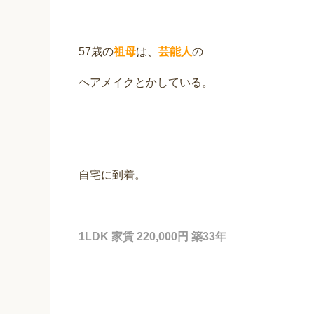
57歳の
祖母
は、
芸能人
の
ヘアメイクとかしている。
自宅に到着。
1LDK 家賃 220,000円 築
33年