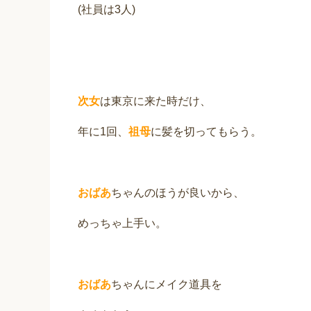
(社員は3人)
次女
は東京に来た時だけ、
年に1回、
祖母
に髪を切ってもらう。
おばあ
ちゃんのほうが良いから、
めっちゃ上手い。
おばあ
ちゃんにメイク道具を