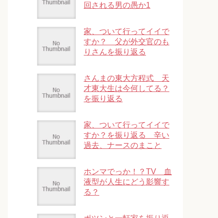
回される男の愚か1
家、ついて行ってイイで
すか？ 父が外交官のも
りさんを振り返る
さんまの東大方程式 天
才東大生は今何してる？
を振り返る
家、ついて行ってイイで
すか？を振り返る 辛い
過去、ナースのまこと
ホンマでっか！？TV 血
液型が人生にどう影響す
る？