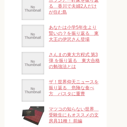
ポツンと一軒家を振り返
る 香川で夫婦2人だけ
が住む島
あなたは小学5年生より
賢いの？を振り返る 東
大王の伊沢さん登場
さんまの東大方程式 第3
弾 を振り返る 東大合格
の勉強法とは
ザ！世界仰天ニュースを
振り返る 危険な食べ
方 パスタに重曹
マツコの知らない世界
受験生にもオススメの文
房具11種！ 前編