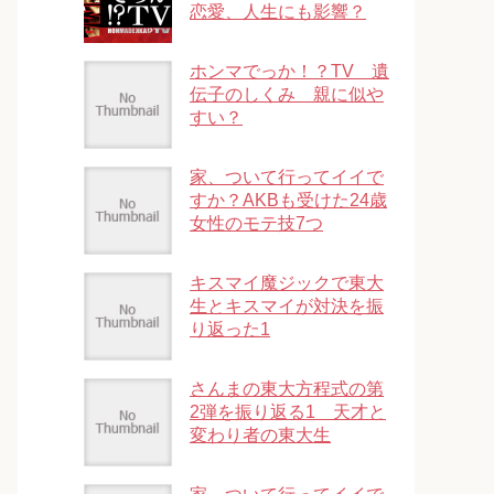
恋愛、人生にも影響？
ホンマでっか！？TV 遺
伝子のしくみ 親に似や
すい？
家、ついて行ってイイで
すか？AKBも受けた24歳
女性のモテ技7つ
キスマイ魔ジックで東大
生とキスマイが対決を振
り返った1
さんまの東大方程式の第
2弾を振り返る1 天才と
変わり者の東大生