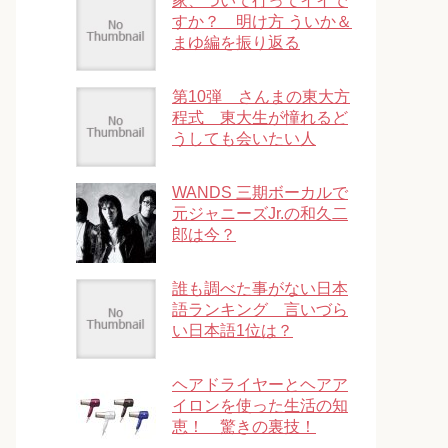
家、ついて行ってイイで
すか？ 明け方 ういか＆
まゆ編を振り返る
第10弾 さんまの東大方
程式 東大生が憧れるど
うしても会いたい人
WANDS 三期ボーカルで
元ジャニーズJr.の和久二
郎は今？
誰も調べた事がない日本
語ランキング 言いづら
い日本語1位は？
ヘアドライヤーとヘアア
イロンを使った生活の知
恵！ 驚きの裏技！