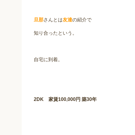
旦那
さんとは
友達
の紹介で
知り合ったという。
自宅に到着。
2DK 家賃100,000円 築30
年