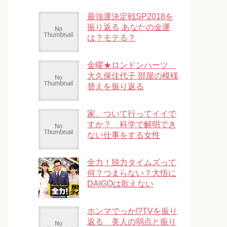
最強運決定戦SP2018を
振り返る あなたの金運
は？モテる？
金曜★ロンドンハーツ
大久保佳代子 部屋の模様
替えを振り返る
家、ついて行ってイイで
すか？ 科学で解明でき
ない仕事をする女性
全力！脱力タイムズって
何？つまらない？大悟に
DAIGOは歌えない
ホンマでっか!?TVを振り
返る 美人の弱点と振り