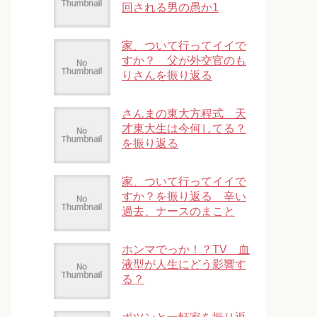
回される男の愚か1
家、ついて行ってイイで
すか？ 父が外交官のも
りさんを振り返る
さんまの東大方程式 天
才東大生は今何してる？
を振り返る
家、ついて行ってイイで
すか？を振り返る 辛い
過去、ナースのまこと
ホンマでっか！？TV 血
液型が人生にどう影響す
る？