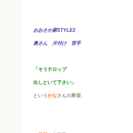
おおさか家STYLE2
奥さん 片付け 苦手
「そうテロップ
出しといて下さい」
という
かな
さんの希望。