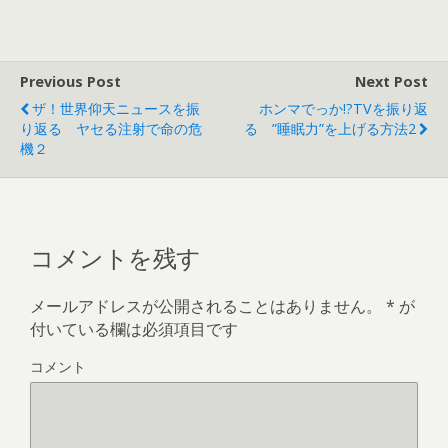
開
新
き
し
ま
い
す
ウ
)
ィ
ン
ド
Previous Post
Next Post
ウ
で
ザ！世界仰天ニュースを振
ホンマでっか!?TVを振り返
開
き
り返る ヤセる注射で命の危
る ”睡眠力”を上げる方法2
ま
す
機２
)
コメントを残す
メールアドレスが公開されることはありません。
*
が
付いている欄は必須項目です
コメント