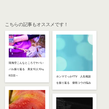
こちらの記事もオススメです！
陸海空こんなところでヤバい
バル振り返る 美女10人10㎏
8日目～
ホンマでっか!?TV 人生相談
を振り返る 柴咲コウの悩み