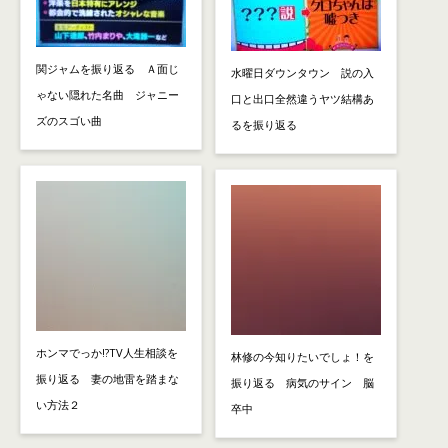
関ジャムを振り返る Ａ面じ
水曜日ダウンタウン 説の入
ゃない隠れた名曲 ジャニー
口と出口全然違うヤツ結構あ
ズのスゴい曲
るを振り返る
ホンマでっか!?TV人生相談を
林修の今知りたいでしょ！を
振り返る 妻の地雷を踏まな
振り返る 病気のサイン 脳
い方法２
卒中