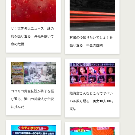
ザ！世界仰天ニュース 謎の
病を振り返る 鼻毛を抜いて
林修の今知りたいでしょ！を
命の危機
振り返る 年金の疑問
ココリコ黄金伝説が終了を振
陸海空こんなところでヤバい
り返る、沢山の芸能人が伝説
バル振り返る 美女10人10㎏
に挑んだ
完結