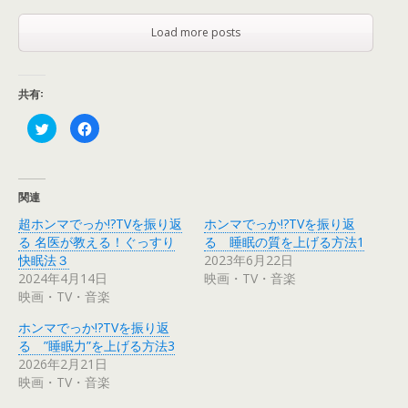
Load more posts
共有:
ク
F
リ
a
ッ
c
ク
e
し
b
て
o
T
o
関連
w
k
i
で
超ホンマでっか!?TVを振り返
ホンマでっか!?TVを振り返
t
共
t
有
る 名医が教える！ぐっすり
る 睡眠の質を上げる方法1
e
す
r
る
快眠法３
2023年6月22日
で
に
2024年4月14日
映画・TV・音楽
共
は
有
ク
映画・TV・音楽
(
リ
新
ッ
し
ク
ホンマでっか!?TVを振り返
い
し
ウ
て
る ”睡眠力”を上げる方法3
ィ
く
2026年2月21日
ン
だ
ド
さ
映画・TV・音楽
ウ
い
で
(