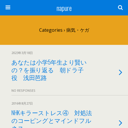
napure
Categories ›
病気・ケガ
2023年3月18日
あなたは小学5年生より賢い
の？を振り返る 朝ドラ子
役 浅田芭路
NO RESPONSES
2016年8月27日
NHKキラーストレス④ 対処法
のコーピングとマインドフル
ネス