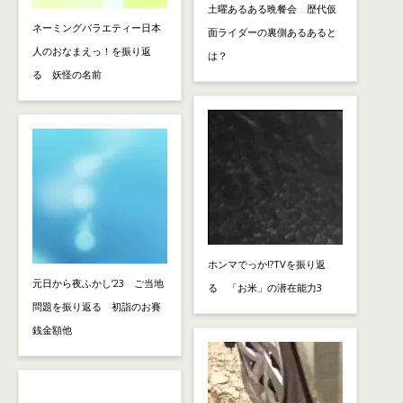
土曜あるある晩餐会 歴代仮
ネーミングバラエティー日本
面ライダーの裏側あるあると
人のおなまえっ！を振り返
は？
る 妖怪の名前
ホンマでっか!?TVを振り返
元日から夜ふかし’23 ご当地
る 「お米」の潜在能力3
問題を振り返る 初詣のお賽
銭金額他