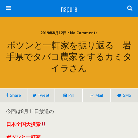
napure
2019年8月12日 • No Comments
ポツンと一軒家を振り返る 岩
手県でタバコ農家をするカミタ
イラさん
Share
Tweet
Pin
Mail
SMS
今回は8月11日放送の
日本全国大捜索
ポツンと一軒家