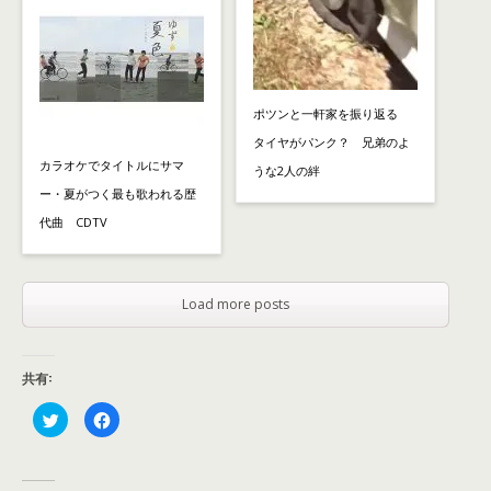
ポツンと一軒家を振り返る
タイヤがパンク？ 兄弟のよ
カラオケでタイトルにサマ
うな2人の絆
ー・夏がつく最も歌われる歴
代曲 CDTV
Load more posts
共有:
ク
F
リ
a
ッ
c
ク
e
し
b
て
o