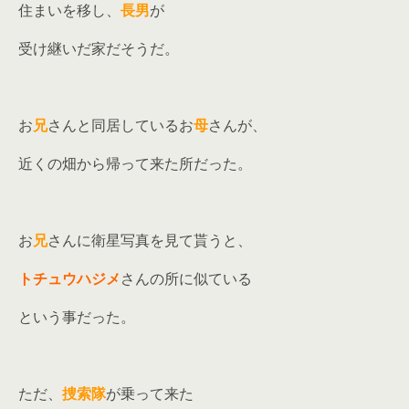
住まいを移し、
長男
が
受け継いだ家だそうだ。
お
兄
さんと同居しているお
母
さんが、
近くの畑から帰って来た所だった。
お
兄
さんに衛星写真を見て貰うと、
トチュウハジメ
さんの所に似ている
という事だった。
ただ、
捜索隊
が乗って来た