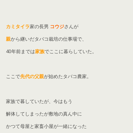
カミタイラ
家の長男
コウジ
さんが
親
から継いだタバコ栽培の仕事場で、
40年前までは
家族
でここに暮らしていた。
ここで
先代の父親
が始めたタバコ農家。
家族で暮していたが、今はもう
解体してしまったが敷地の真ん中に
かつて母屋と家畜小屋が一緒になった