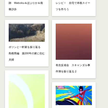
師 Waboku＆ぽぷりか＆南
レシピ！ 自宅で本格スイー
條沙歩
ツを作ろう
ポツンと一軒家を振り返る
島根県編 築200年の家に住む
夫婦
有吉反省会 スキャンダル事
件簿を振り返る２