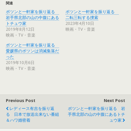
T
o
関連
w
k
i
で
ポツンと一軒家を振り返る
ポツンと一軒家を振り返る
t
共
t
有
岩手県北部の山の中腹にある
二転三転する捜索
e
す
r
る
トチュウ家
2023年4月10日
で
に
2019年8月12日
映画・TV・音楽
共
は
有
ク
映画・TV・音楽
(
リ
新
ッ
し
ク
ポツンと一軒家を振り返る
い
し
ウ
て
愛媛県のポツンは消滅集落だ
ィ
く
った
ン
だ
ド
さ
2019年10月6日
ウ
い
で
(
映画・TV・音楽
開
新
き
し
ま
い
す
ウ
)
ィ
ン
ド
ウ
で
Previous Post
Next Post
開
き
レディース有吉を振り返
ポツンと一軒家を振り返る 岩
ま
す
る 日本で放送出来ない番組
手県北部の山の中腹にあるトチ
)
＆ハワ婚密着
ュウ家