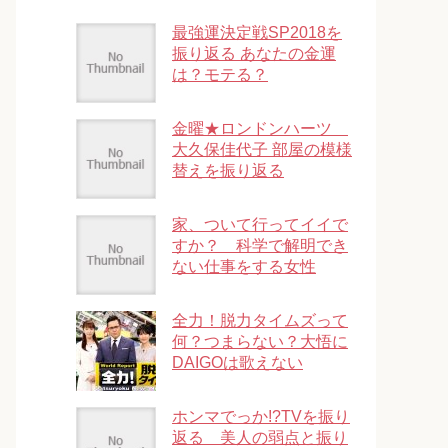
最強運決定戦SP2018を
振り返る あなたの金運
は？モテる？
金曜★ロンドンハーツ
大久保佳代子 部屋の模様
替えを振り返る
家、ついて行ってイイで
すか？ 科学で解明でき
ない仕事をする女性
全力！脱力タイムズって
何？つまらない？大悟に
DAIGOは歌えない
ホンマでっか!?TVを振り
返る 美人の弱点と振り