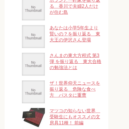
ポツンと一軒家を振り返
る 香川で夫婦2人だけ
が住む島
あなたは小学5年生より
賢いの？を振り返る 東
大王の伊沢さん登場
さんまの東大方程式 第3
弾 を振り返る 東大合格
の勉強法とは
ザ！世界仰天ニュースを
振り返る 危険な食べ
方 パスタに重曹
マツコの知らない世界
受験生にもオススメの文
房具11種！ 前編