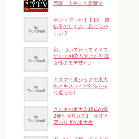
恋愛、人生にも影響？
ホンマでっか！？TV 遺
伝子のしくみ 親に似や
すい？
家、ついて行ってイイで
すか？AKBも受けた24歳
女性のモテ技7つ
キスマイ魔ジックで東大
生とキスマイが対決を振
り返った1
さんまの東大方程式の第
2弾を振り返る1 天才と
変わり者の東大生