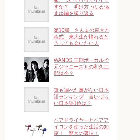
家、ついて行ってイイで
すか？ 明け方 ういか＆
まゆ編を振り返る
第10弾 さんまの東大方
程式 東大生が憧れるど
うしても会いたい人
WANDS 三期ボーカルで
元ジャニーズJr.の和久二
郎は今？
誰も調べた事がない日本
語ランキング 言いづら
い日本語1位は？
ヘアドライヤーとヘアア
イロンを使った生活の知
恵！ 驚きの裏技！