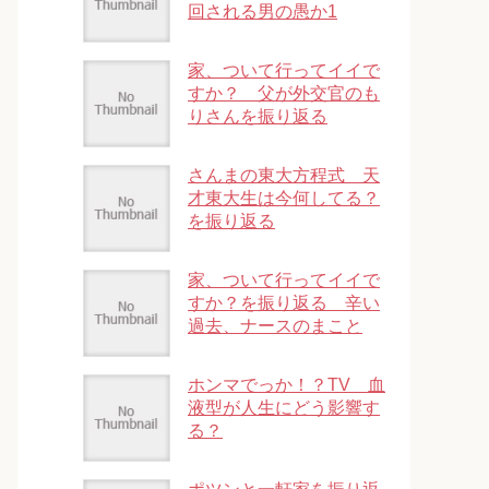
回される男の愚か1
家、ついて行ってイイで
すか？ 父が外交官のも
りさんを振り返る
さんまの東大方程式 天
才東大生は今何してる？
を振り返る
家、ついて行ってイイで
すか？を振り返る 辛い
過去、ナースのまこと
ホンマでっか！？TV 血
液型が人生にどう影響す
る？