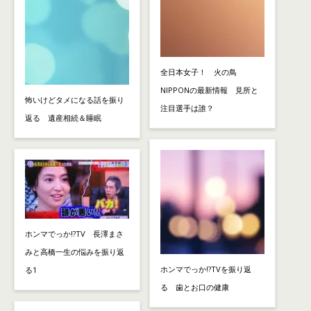
全日本女子！ 火の鳥
NIPPONの最新情報 見所と
怖いけどタメになる話を振り
注目選手は誰？
返る 遺産相続＆睡眠
ホンマでっか!?TV 長澤まさ
みと高橋一生の悩みを振り返
ホンマでっか!?TVを振り返
る1
る 歯とお口の健康