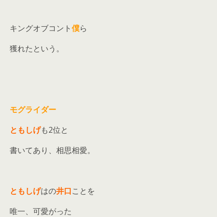
キングオブコント
僕
ら
獲れたという。
モグライダー
ともしげ
も2位と
書いてあり、相思相愛。
ともしげ
はの
井口
ことを
唯一、可愛がった