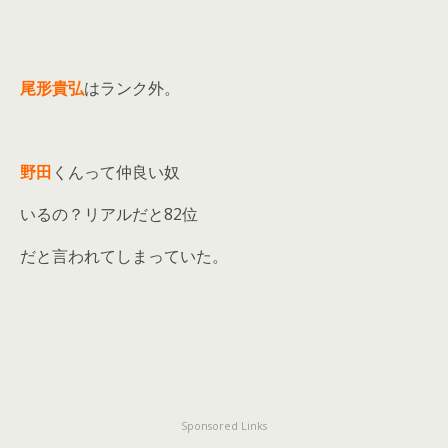
尾形貴弘
はランク外。
野田
くんって仲良い奴
いるの？リアルだと82位
だと言われてしまっていた。
Sponsored Links