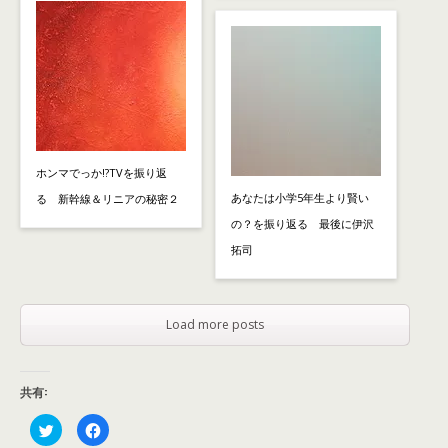
ホンマでっか!?TVを振り返
あなたは小学5年生より賢い
る 新幹線＆リニアの秘密２
の？を振り返る 最後に伊沢
拓司
Load more posts
共有:
ク
F
リ
a