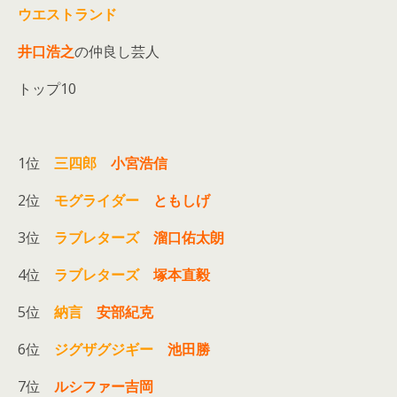
ウエストランド
井口浩之
の仲良し芸人
トップ10
1位
三四郎
小宮浩信
2位
モグライダー
ともしげ
3位
ラブレターズ
溜口佑太朗
4位
ラブレターズ
塚本直毅
5位
納言
安部紀克
6位
ジグザグジギー
池田勝
7位
ルシファー吉岡