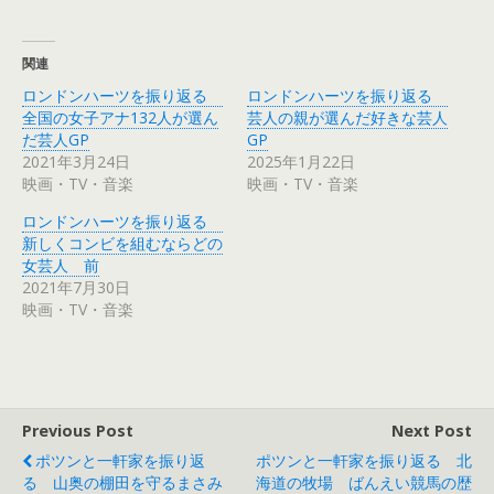
ッ
c
ク
e
し
b
て
o
T
o
関連
w
k
i
で
ロンドンハーツを振り返る
ロンドンハーツを振り返る
t
共
t
有
全国の女子アナ132人が選ん
芸人の親が選んだ好きな芸人
e
す
r
る
だ芸人GP
GP
で
に
2021年3月24日
2025年1月22日
共
は
有
ク
映画・TV・音楽
映画・TV・音楽
(
リ
新
ッ
し
ク
ロンドンハーツを振り返る
い
し
ウ
て
新しくコンビを組むならどの
ィ
く
女芸人 前
ン
だ
ド
さ
2021年7月30日
ウ
い
で
(
映画・TV・音楽
開
新
き
し
ま
い
す
ウ
)
ィ
ン
ド
ウ
で
Previous Post
Next Post
開
き
ポツンと一軒家を振り返
ポツンと一軒家を振り返る 北
ま
す
る 山奥の棚田を守るまさみ
海道の牧場 ばんえい競馬の歴
)