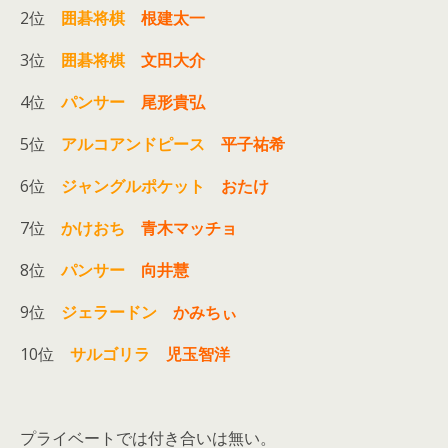
2位
囲碁将棋
根建太一
3位
囲碁将棋
文田大介
4位
パンサー
尾形貴弘
5位
アルコアンドピース
平子祐希
6位
ジャングルポケット
おたけ
7位
かけおち
青木マッチョ
8位
パンサー
向井慧
9位
ジェラードン
かみちぃ
10位
サルゴリラ
児玉智洋
プライベートでは付き合いは無い。