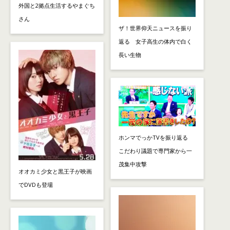
外国と2拠点生活するやまぐち
さん
ザ！世界仰天ニュースを振り
返る 女子高生の体内で白く
長い生物
ホンマでっかTVを振り返る
こだわり議題で専門家から一
茂集中攻撃
オオカミ少女と黒王子が映画
でDVDも登場