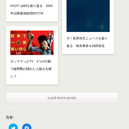
EIGHT-JAMを振り返る 2000
年以降最強歌唱BEST50
ザ！世界仰天ニュースを振り
返る 樹木希林＆内田裕也
ホンマでっかTV 3つの行動
で綾野剛の隠れた人格を丸裸
に？
Load more posts
共有:
ク
F