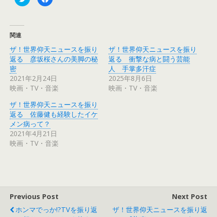
リ
a
ッ
c
ク
e
し
b
て
o
T
o
関連
w
k
i
で
ザ！世界仰天ニュースを振り
ザ！世界仰天ニュースを振り
t
共
t
有
返る 彦坂桜さんの美脚の秘
返る 衝撃な病と闘う芸能
e
す
r
る
密
人 手掌多汗症
で
に
2021年2月24日
2025年8月6日
共
は
有
ク
映画・TV・音楽
映画・TV・音楽
(
リ
新
ッ
し
ク
ザ！世界仰天ニュースを振り
い
し
ウ
て
返る 佐藤健も経験したイケ
ィ
く
メン病って？
ン
だ
ド
さ
2021年4月21日
ウ
い
で
(
映画・TV・音楽
開
新
き
し
ま
い
す
ウ
)
ィ
ン
ド
ウ
で
Previous Post
Next Post
開
き
ホンマでっか!?TVを振り返
ザ！世界仰天ニュースを振り返
ま