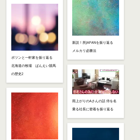
新説！所JAPANを振り返る
メルカリ必勝法
ポツンと一軒家を振り返る
北海道の牧場 ばんえい競馬
の歴史2
雨上がりのAさんの話 侍を名
乗る社長に密着を振り返る