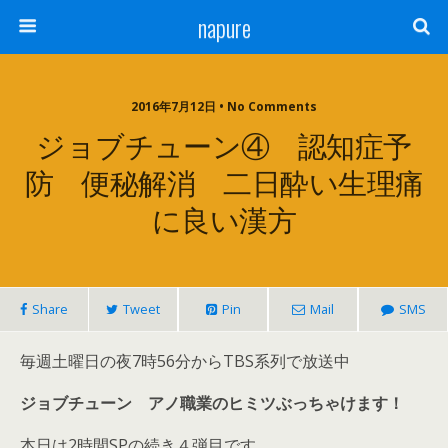
napure
2016年7月12日 • No Comments
ジョブチューン④ 認知症予
防 便秘解消 二日酔い生理痛
に良い漢方
Share
Tweet
Pin
Mail
SMS
毎週土曜日の夜7時56分からTBS系列で放送中
ジョブチューン アノ職業のヒミツぶっちゃけます！
本日は2時間SPの続き４弾目です。