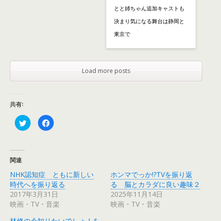
とと姉ちゃん追加キャストも
決まり気になる舞台は静岡と
東京で
Load more posts
共有:
ク
F
リ
a
ッ
c
ク
e
し
b
て
o
T
o
関連
w
k
i
で
NHK認知症 ともに新しい
ホンマでっか!?TVを振り返
t
共
t
有
時代へを振り返る
る 脳とカラダに良い趣味２
e
す
r
る
2017年3月31日
2025年11月14日
で
に
映画・TV・音楽
映画・TV・音楽
共
は
有
ク
(
リ
林修の今知りたいでしょ！を