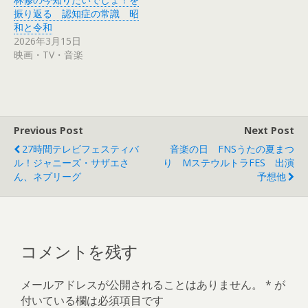
新
ッ
し
ク
振り返る 認知症の常識 昭
い
し
ウ
て
和と令和
ィ
く
2026年3月15日
ン
だ
ド
さ
映画・TV・音楽
ウ
い
で
(
開
新
き
し
ま
い
す
ウ
)
ィ
ン
ド
Previous Post
Next Post
ウ
で
27時間テレビフェスティバ
音楽の日 FNSうたの夏まつ
開
き
ル！ジャニーズ・サザエさ
り MステウルトラFES 出演
ま
す
ん、ネプリーグ
予想他
)
コメントを残す
メールアドレスが公開されることはありません。
*
が
付いている欄は必須項目です