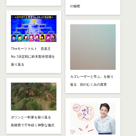
の秘密
Theモーツァルト 音楽王
No.1決定戦に鈴木梨央登場を
振り返る
カズレーザーと学ぶ。を振り
返る 顔のむくみの真実
ポツンと一軒家を振り返る
島根県で千年続く神聖な儀式