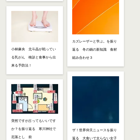
カズレーザーと学ぶ。を振り
小林麻央 北斗晶が戦ってい
返る 冬の鍋の新知識 食材
る乳がん 検診と食事から出
組み合わせ３
来る予防法！
突然ですが占ってもいいです
か？を振り返る 寒川神社で
ザ！世界仰天ニュースを振り
厄落とし 前
返る 大食いで太らない女子