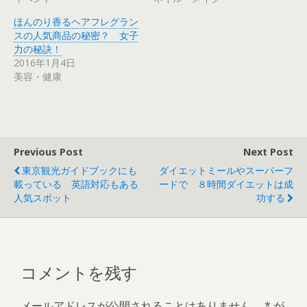
(
リ
新
ッ
し
ク
ほんのり香るヘアフレグラン
い
し
ウ
て
スの人気商品の秘密？ 女子
ィ
く
力の秘訣！
ン
だ
ド
さ
2016年1月4日
ウ
い
で
(
美容・健康
開
新
き
し
ま
い
す
ウ
)
ィ
ン
ド
ウ
で
Previous Post
Next Post
開
き
東京観光ガイドブックにも
ダイエットミールやスーパーフ
ま
す
載っている 英語対応もある
ードで ８時間ダイエットは成
)
人気スポット
功する
コメントを残す
メールアドレスが公開されることはありません。
*
が