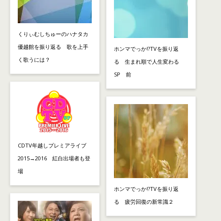
くりぃむしちゅーのハナタカ
優越館を振り返る 歌を上手
ホンマでっか!?TVを振り返
く歌うには？
る 生まれ順で人生変わる
SP 前
CDTV年越しプレミアライブ
2015→2016 紅白出場者も登
場
ホンマでっか!?TVを振り返
る 疲労回復の新常識２