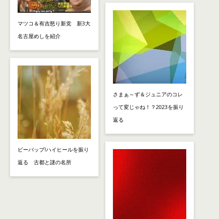
マツコ＆有吉怒り新党 新3大
名古屋めしを紹介
さまぁ～ず＆ジュニアのコレ
って変じゃね！？2023を振り
返る
ビーバップ!ハイヒールを振り
返る 古都と謎の名所