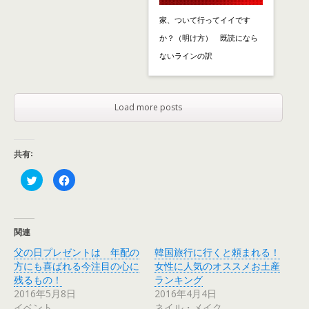
家、ついて行ってイイです
か？（明け方） 既読になら
ないラインの訳
Load more posts
共有:
ク
F
リ
a
ッ
c
ク
e
し
b
て
o
T
o
関連
w
k
i
で
父の日プレゼントは 年配の
韓国旅行に行くと頼まれる！
t
共
t
有
方にも喜ばれる今注目の心に
女性に人気のオススメお土産
e
す
r
る
残るもの！
ランキング
で
に
2016年5月8日
2016年4月4日
共
は
有
ク
イベント
ネイル・メイク