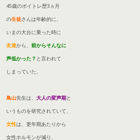
45歳のボイトレ歴3ヵ月
の
生徒
さんは年齢的に、
いまの大台に乗った時に
友達
から、
前からそんなに
声低かった？
と言われて
しまっていた。
鳥山
先生は、
大人の変声期
と
いうものを研究されていて、
女性
は、更年期あたりから
女性ホルモンが減り、