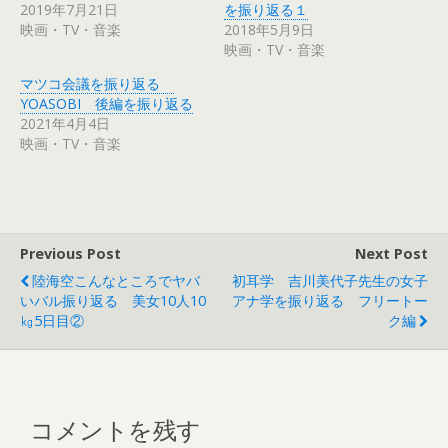
r
る
2019年7月21日
を振り返る１
で
に
映画・TV・音楽
2018年5月9日
共
は
有
ク
映画・TV・音楽
(
リ
新
ッ
し
ク
マツコ会議を振り返る
い
し
ウ
て
YOASOBI 後編を振り返る
ィ
く
2021年4月4日
ン
だ
ド
さ
映画・TV・音楽
ウ
い
で
(
開
新
き
し
ま
い
す
ウ
)
ィ
ン
ド
Previous Post
Next Post
ウ
で
陸海空こんなところでヤバ
初耳学 吉川美代子先生の女子
開
き
いバル振り返る 美女10人10
アナ学を振り返る フリートー
ま
す
㎏5日目②
ク編
)
コメントを残す