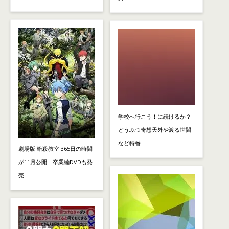
学校へ行こう！に続けるか？
どうぶつ奇想天外や渡る世間
など特番
劇場版 暗殺教室 365日の時間
が11月公開 卒業編DVDも発
売