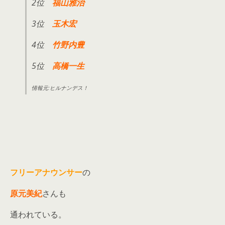
2位
福山雅治
3位
玉木宏
4位
竹野内豊
5位
高橋一生
情報元:ヒルナンデス！
フリーアナウンサー
の
原元美紀
さんも
通われている。