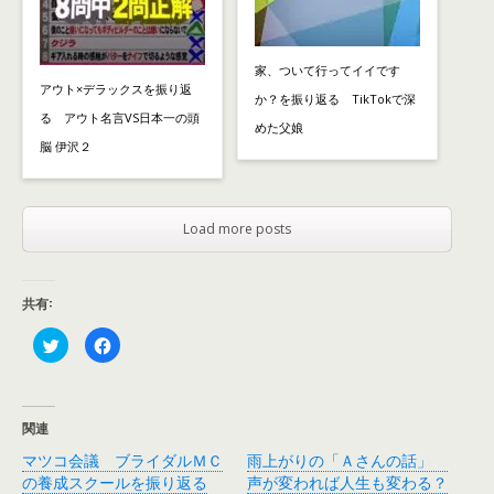
家、ついて行ってイイです
アウト×デラックスを振り返
か？を振り返る TikTokで深
る アウト名言VS日本一の頭
めた父娘
脳 伊沢２
Load more posts
共有:
ク
F
リ
a
ッ
c
ク
e
し
b
て
o
T
o
関連
w
k
i
で
マツコ会議 ブライダルＭＣ
雨上がりの「Ａさんの話」
t
共
t
有
の養成スクールを振り返る
声が変われば人生も変わる？
e
す