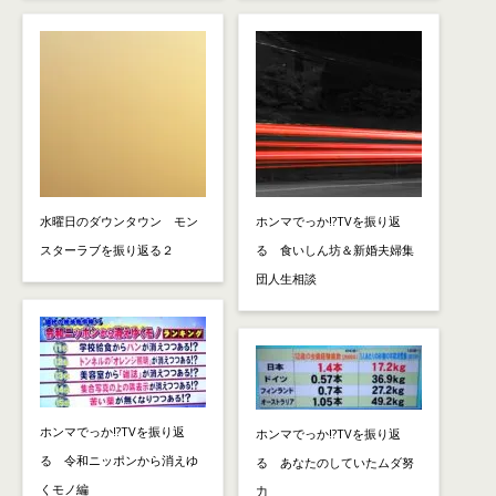
水曜日のダウンタウン モン
ホンマでっか!?TVを振り返
スターラブを振り返る２
る 食いしん坊＆新婚夫婦集
団人生相談
ホンマでっか!?TVを振り返
ホンマでっか!?TVを振り返
る 令和ニッポンから消えゆ
る あなたのしていたムダ努
くモノ編
力