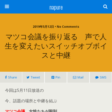
napure
2019年5月12日 • No Comments
マツコ会議を振り返る 声で人
生を変えたいスイッチオブボイ
スと中継
Share
Tweet
Pin
Mail
SMS
今回は5月11日放送の
今、話題の場所と中継を結ぶ
マツコ会議
女性たちが殺到