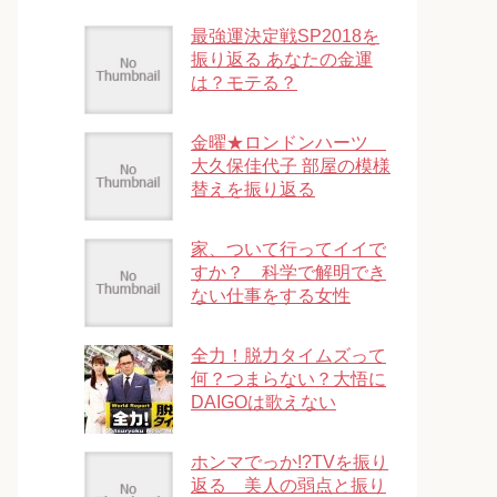
最強運決定戦SP2018を
振り返る あなたの金運
は？モテる？
金曜★ロンドンハーツ
大久保佳代子 部屋の模様
替えを振り返る
家、ついて行ってイイで
すか？ 科学で解明でき
ない仕事をする女性
全力！脱力タイムズって
何？つまらない？大悟に
DAIGOは歌えない
ホンマでっか!?TVを振り
返る 美人の弱点と振り