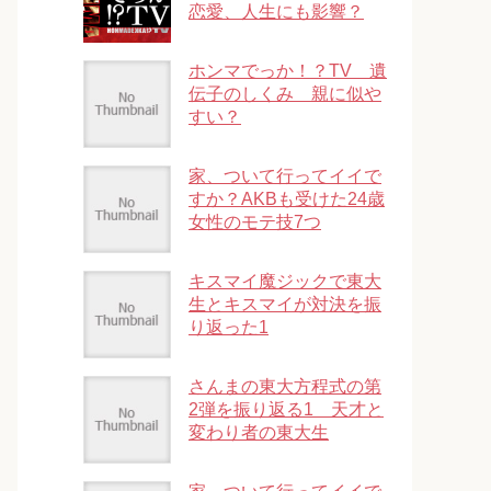
恋愛、人生にも影響？
ホンマでっか！？TV 遺
伝子のしくみ 親に似や
すい？
家、ついて行ってイイで
すか？AKBも受けた24歳
女性のモテ技7つ
キスマイ魔ジックで東大
生とキスマイが対決を振
り返った1
さんまの東大方程式の第
2弾を振り返る1 天才と
変わり者の東大生