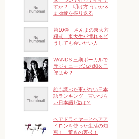
家、ついて行ってイイで
すか？ 明け方 ういか＆
まゆ編を振り返る
第10弾 さんまの東大方
程式 東大生が憧れるど
うしても会いたい人
WANDS 三期ボーカルで
元ジャニーズJr.の和久二
郎は今？
誰も調べた事がない日本
語ランキング 言いづら
い日本語1位は？
ヘアドライヤーとヘアア
イロンを使った生活の知
恵！ 驚きの裏技！