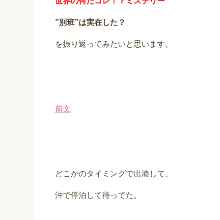
世界の何だコレ！？ミステリー
”別班”は実在した
？
を振り返ってみたいと思います。
前文
どこかのタイミングで出港して、
沖で停泊して待ってた。