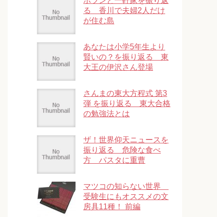
ポツンと一軒家を振り返
る 香川で夫婦2人だけ
が住む島
あなたは小学5年生より
賢いの？を振り返る 東
大王の伊沢さん登場
さんまの東大方程式 第3
弾 を振り返る 東大合格
の勉強法とは
ザ！世界仰天ニュースを
振り返る 危険な食べ
方 パスタに重曹
マツコの知らない世界
受験生にもオススメの文
房具11種！ 前編