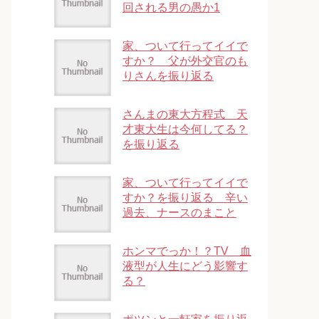
回される男の愚か1
家、ついて行ってイイで
すか？ 父が外交官のも
りさんを振り返る
さんまの東大方程式 天
才東大生は今何してる？
を振り返る
家、ついて行ってイイで
すか？を振り返る 辛い
過去、ナースのまこと
ホンマでっか！？TV 血
液型が人生にどう影響す
る？