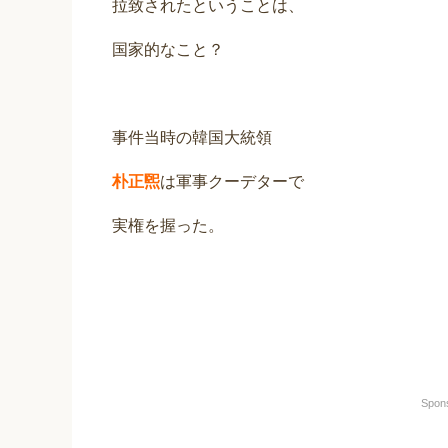
拉致されたということは、
国家的なこと？
事件当時の韓国大統領
朴正煕
は軍事クーデターで
実権を握った。
Spon