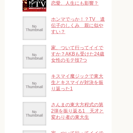
恋愛、人生にも影響？
ホンマでっか！？TV 遺
伝子のしくみ 親に似や
すい？
家、ついて行ってイイで
すか？AKBも受けた24歳
女性のモテ技7つ
キスマイ魔ジックで東大
生とキスマイが対決を振
り返った1
さんまの東大方程式の第
2弾を振り返る1 天才と
変わり者の東大生