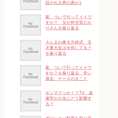
回される男の愚か1
家、ついて行ってイイで
すか？ 父が外交官のも
りさんを振り返る
さんまの東大方程式 天
才東大生は今何してる？
を振り返る
家、ついて行ってイイで
すか？を振り返る 辛い
過去、ナースのまこと
ホンマでっか！？TV 血
液型が人生にどう影響す
る？