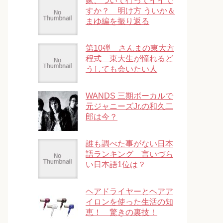
家、ついて行ってイイで
すか？ 明け方 ういか＆
まゆ編を振り返る
第10弾 さんまの東大方
程式 東大生が憧れるど
うしても会いたい人
WANDS 三期ボーカルで
元ジャニーズJr.の和久二
郎は今？
誰も調べた事がない日本
語ランキング 言いづら
い日本語1位は？
ヘアドライヤーとヘアア
イロンを使った生活の知
恵！ 驚きの裏技！