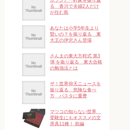
ポツンと一軒家を振り返
る 香川で夫婦2人だけ
が住む島
あなたは小学5年生より
賢いの？を振り返る 東
大王の伊沢さん登場
さんまの東大方程式 第3
弾 を振り返る 東大合格
の勉強法とは
ザ！世界仰天ニュースを
振り返る 危険な食べ
方 パスタに重曹
マツコの知らない世界
受験生にもオススメの文
房具11種！ 前編