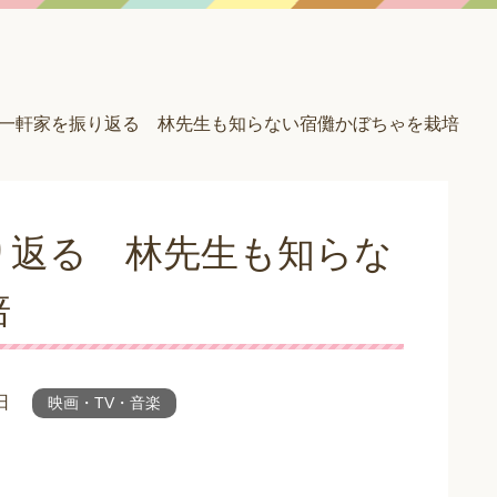
一軒家を振り返る 林先生も知らない宿儺かぼちゃを栽培
り返る 林先生も知らな
培
日
映画・TV・音楽