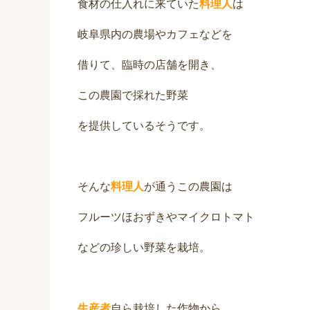
食材の仕入れに来ていた
料理人
は
岐阜県内の農場やカフェなどを
借りて、臨時の店舗を開き、
この農園で採れた野菜
を提供しているそうです。
そんな
料理人
が通うこの農園は
フルーツほおずきやマイクロトマト
などの珍しい野菜を栽培。
生産者
自ら栽培した作物から