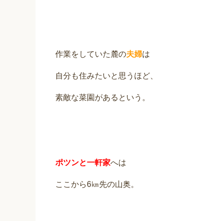
作業をしていた麓の
夫婦
は
自分も住みたいと思うほど、
素敵な菜園があるという。
ポツンと一軒家
へは
ここから6㎞先の山奥。