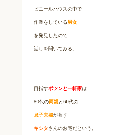
ビニールハウスの中で
作業をしている
男女
を発見したので
話しを聞いてみる。
目指す
ポツンと一軒家
は
80代の
両親
と60代の
息子夫婦
が暮す
キシタ
さんのお宅だという。