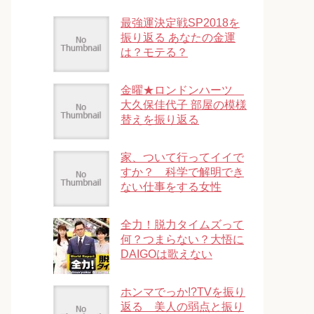
最強運決定戦SP2018を
振り返る あなたの金運
は？モテる？
金曜★ロンドンハーツ
大久保佳代子 部屋の模様
替えを振り返る
家、ついて行ってイイで
すか？ 科学で解明でき
ない仕事をする女性
全力！脱力タイムズって
何？つまらない？大悟に
DAIGOは歌えない
ホンマでっか!?TVを振り
返る 美人の弱点と振り