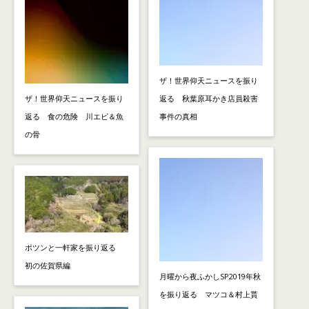
ザ！世界仰天ニュースを振り
ザ！世界仰天ニュースを振り
返る 秋葉原耳かき店員殺害
返る 食の危険 川エビ＆魚
事件の真相
の骨
ポツンと一軒家を振り返る
初の佐賀県編
月曜から夜ふかしSP2019年秋
を振り返る マツコ＆村上貰