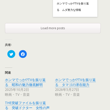
ホンマでっか!?TVを振り返
る ムダ努力な情報
Load more posts
共有:
ク
F
リ
a
ッ
c
ク
e
し
b
て
o
T
o
関連
w
k
i
で
ホンマでっか!?TVを振り返
ホンマでっか!?TVを振り返
t
共
t
有
る 昭和の魅力徹底解明
る タマゴの潜在能力
e
す
r
る
2025年10月2日
2026年5月27日
で
に
映画・TV・音楽
映画・TV・音楽
共
は
有
ク
(
リ
THE突破ファイルを振り返
新
ッ
し
ク
る 突破ドクター 女性の声
い
し