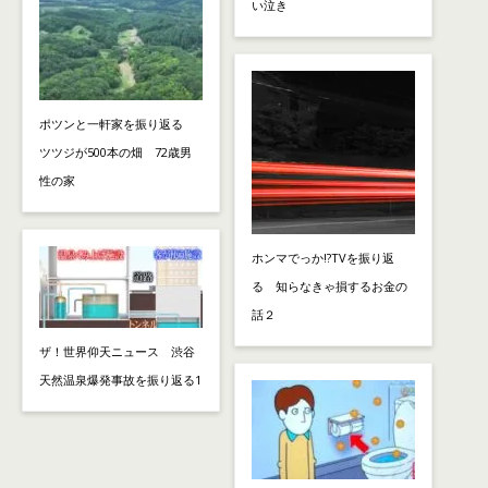
い泣き
ポツンと一軒家を振り返る
ツツジが500本の畑 72歳男
性の家
ホンマでっか!?TVを振り返
る 知らなきゃ損するお金の
話２
ザ！世界仰天ニュース 渋谷
天然温泉爆発事故を振り返る1