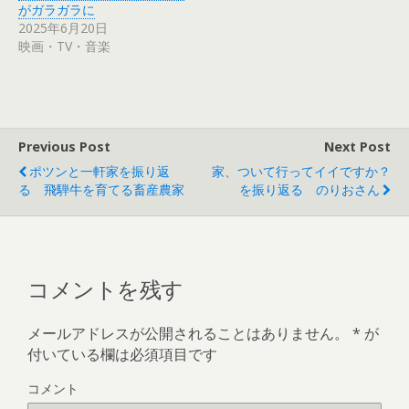
ウ
て
がガラガラに
ィ
く
2025年6月20日
ン
だ
ド
さ
映画・TV・音楽
ウ
い
で
(
開
新
き
し
ま
い
す
ウ
)
ィ
ン
ド
Previous Post
Next Post
ウ
で
ポツンと一軒家を振り返
家、ついて行ってイイですか？
開
き
る 飛騨牛を育てる畜産農家
を振り返る のりおさん
ま
す
)
コメントを残す
メールアドレスが公開されることはありません。
*
が
付いている欄は必須項目です
コメント