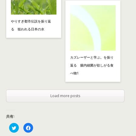
やりすぎ都市伝説を振り返
る 狙われる日本の水
カズレーザーと学ぶ。を振り
返る 腸内細菌が欲しがる食
べ物1
Load more posts
共有:
ク
F
リ
a
ッ
c