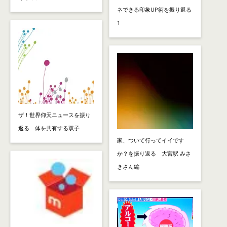
ネできる印象UP術を振り返る
1
ザ！世界仰天ニュースを振り
返る 体を共有する双子
家、ついて行ってイイです
か？を振り返る 大宮駅 みさ
きさん編