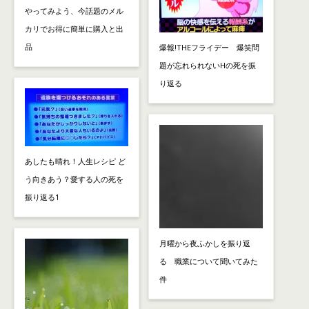
やってみよう、今話題のメル
カリでお得に簡単に購入と出
品
爆報!THEフライデー 爆笑問
題が忘れられないHの死を振
り返る
あしたも晴れ！人生レシピ ど
う向きあう？愛する人の死を
振り返る1
月曜から夜ふかしを振り返
る 職業について聞いてみた
件