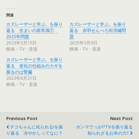
ク
e
し
b
て
o
T
o
関連
w
k
i
で
カズレーザーと学ぶ。を振り
カズレーザーと学ぶ。を振り
t
共
t
有
返る 住まいの新常識①
返る 赤羽せんべろ街消滅問
e
す
r
る
2025年問題
題
で
に
2023年3月15日
2025年3月9日
共
は
有
ク
映画・TV・音楽
映画・TV・音楽
(
リ
新
ッ
し
ク
カズレーザーと学ぶ。を振り
い
し
ウ
て
返る 老化の仕組みのカギを
ィ
く
握るのは腎臓
ン
だ
ド
さ
2023年6月21日
ウ
い
で
(
映画・TV・音楽
開
新
き
し
ま
い
す
ウ
)
ィ
ン
ド
ウ
で
Previous Post
Next Post
開
き
チコちゃんに叱られる!を振
ホンマでっか!?TVを振り返る
ま
す
り返る 冷やかしってなに？
知られざるお米の力1
)